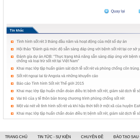
Quay lại
Tin khác
Tình hình sốt rét 3 tháng đầu năm và hoạt động của một số dự án
Hội thảo “Đánh giá mức độ sẵn sàng đáp ứng với bệnh sốt rét tại cơ sở y
Đánh gía dự án ADB: “Thực trạng khả năng sẵn sàng đáp ứng với bệnh sốt
chống và loại trừ sốt rét tại Việt Nam”
Khai mạc lớp tập huấn giám sát dịch tễ sốt rét và phòng chống côn trùng.
Sốt rét ngoại lai từ Angola và những khuyến cáo
Báo cáo Tình hình Sốt rét Thế giới 2015
Khai mạc lớp tập huấn chẩn đoán điều trị bệnh sốt rét, giám sát dịch tễ sốt
Vai trò của y tế thôn bản trong chương trình phòng chống sốt rét
Một vài nét về tình hình sốt rét và khí hậu thời tiết ở một xã của huyện 
Khai mạc lớp tập huấn chẩn đoán điều trị bệnh sốt rét, giám sát dịch tễ số
TRANG CHỦ
TIN TỨC - SỰ KIỆN
CHUYÊN ĐỀ
ĐÀO TẠO SAU 