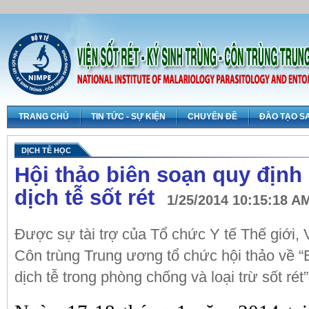
TRANG CHỦ
TIN TỨC - SỰ KIỆN
CHUYÊN ĐỀ
ĐÀO TẠO S
DỊCH TỄ HỌC
Hội thảo biên soạn quy định
dịch tễ sốt rét
1/25/2014 10:15:18 A
Được sự tài trợ của Tổ chức Y tế Thế giớ
Côn trùng Trung ương tổ chức hội thảo về “
dịch tễ trong phòng chống và loại trừ sốt rét”