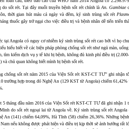
 trên toàn cầu, theo báo cáo của WHO năm 2014 Angola có 2.298.97
 do sốt rét.
Tại đây muỗi truyền bệnh sốt rét chính là
An. Gambiae
hôn, thời gian hút máu cả ngày và đêm,
ký sinh trùng sốt rét
Plasm
áng thuốc gây trở ngại cho việc điều trị và bệnh nhân dễ tiến triển th
 tại Angola có nguy cơ nhiễm ký sinh trùng sốt rét cao bởi vì họ chư
thiếu hiểu biết về các biện pháp phòng chống sốt rét như ngủ màn, uống
n, tìm kiếm dịch vụ y tế khi bị bệnh, không đủ kinh phí điều trị (2.000
n) và chủ quan không biết mình bị bệnh sốt rét.
ng chống sốt rét năm 2015 của Viện Sốt rét KST-CT TƯ” ghi nhận t
0 trường hợp trong đó Nghệ An (129 KST từ Angola) chiếm 61,42%
%.
rét 5 tháng đầu năm 2016
của Viện Sốt rét KST-CT TƯ đã ghi nhận
1 
Minh do sốt rét ngoại lai từ Angola về. Ký sinh trùng sốt rét Angola
Nghệ An (141) chiếm 64,09%, Hà Tĩnh (58) chiếm 26,36%. Những bện
ệt Nam nếu không được phát hiện và điều trị kịp thời sẽ ảnh hưởng rất l