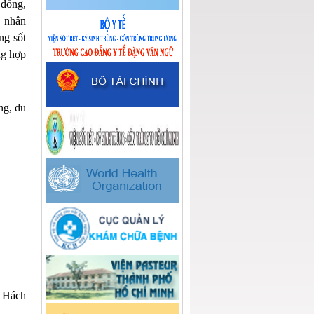
 đồng,
h nhân
ng sốt
ng hợp
ng, du
 Hách