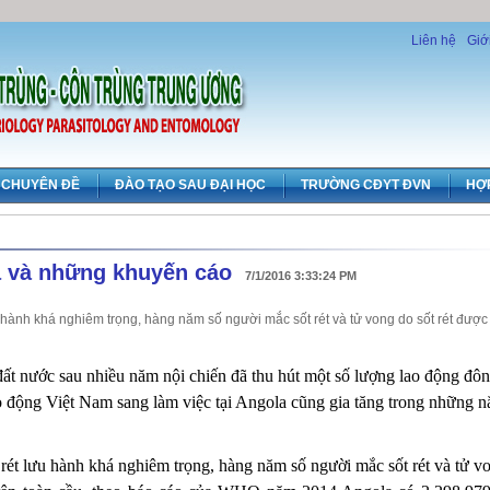
Liên hệ
Giớ
CHUYÊN ĐỀ
ĐÀO TẠO SAU ĐẠI HỌC
TRƯỜNG CĐYT ĐVN
HỢ
ola và những khuyến cáo
7/1/2016 3:33:24 PM
 hành khá nghiêm trọng, hàng năm số người mắc sốt rét và tử vong do sốt rét được
đất nước sau nhiều năm nội chiến đã thu hút một số lượng lao động đô
o động Việt Nam sang làm việc tại Angola cũng gia tăng trong những 
rét lưu hành khá nghiêm trọng, hàng năm số người mắc sốt rét và tử v