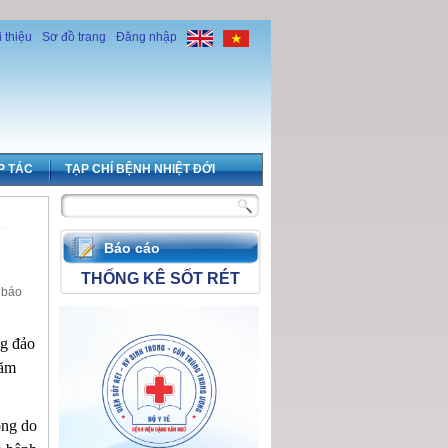
i thiệu
Sơ đồ trang
Đăng nhập
P TÁC
TẠP CHÍ BỆNH NHIỆT ĐỚI
Báo cáo
THỐNG KÊ SỐT RÉT
 báo
ng đảo
năm
ong do