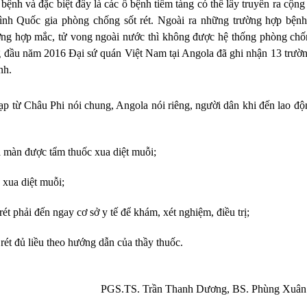
bệnh và đặc biệt đây là các ổ bệnh tiềm tàng có thể lây truyền ra cộng
ình Quốc gia phòng chống sốt rét. Ngoài ra những trường hợp bện
ờng hợp mắc, tử vong ngoài nước thì không được hệ thống phòng chố
g đầu năm 2016 Đại sứ quán Việt Nam tại Angola đã ghi nhận 13 trườ
nh.
 tạp từ Châu Phi nói chung, Angola nói riêng, người dân khi đến lao độ
à màn được tẩm thuốc xua diệt muỗi;
xua diệt muỗi;
 rét phải đến ngay cơ sở y tế để khám, xét nghiệm, điều trị;
rét đủ liều theo hướng dẫn của thầy thuốc.
PGS.TS. Trần Thanh Dương, BS. Phùng Xuân