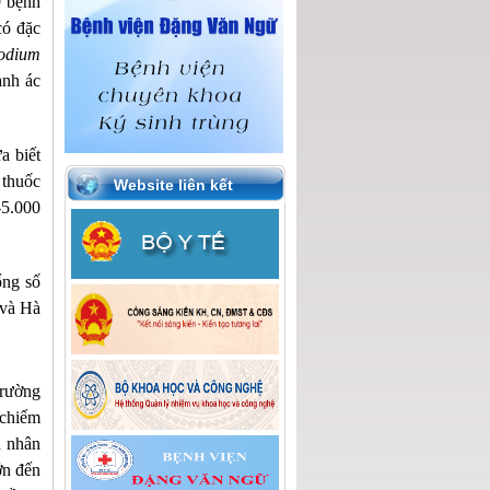
9 bệnh
có đặc
odium
ành ác
a biết
 thuốc
Website liên kết
-5.000
ổng số
 và Hà
trường
 chiếm
h nhân
ớn đến