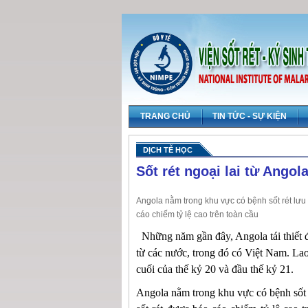
TRANG CHỦ
TIN TỨC - SỰ KIỆN
DỊCH TỄ HỌC
Sốt rét ngoại lai từ Ang
Angola nằm trong khu vực có bệnh sốt rét lưu
cáo chiếm tỷ lệ cao trên toàn cầu
Những năm gần đây, Angola tái thiết 
từ các nước, trong đó có Việt Nam. La
cuối của thế kỷ 20 và đầu thế kỷ 21.
Angola nằm trong khu vực có bệnh sốt 