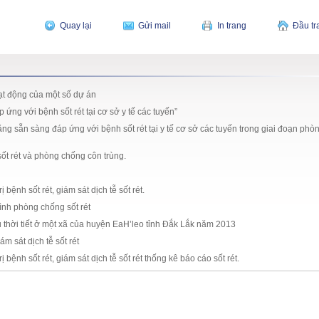
Quay lại
Gửi mail
In trang
Đầu tr
oạt động của một số dự án
ứng với bệnh sốt rét tại cơ sở y tế các tuyến”
g sẵn sàng đáp ứng với bệnh sốt rét tại y tế cơ sở các tuyến trong giai đoạn phò
sốt rét và phòng chống côn trùng.
bệnh sốt rét, giám sát dịch tễ sốt rét.
rình phòng chống sốt rét
hậu thời tiết ở một xã của huyện EaH’leo tỉnh Đắk Lắk năm 2013
m sát dịch tễ sốt rét
bệnh sốt rét, giám sát dịch tễ sốt rét thống kê báo cáo sốt rét.