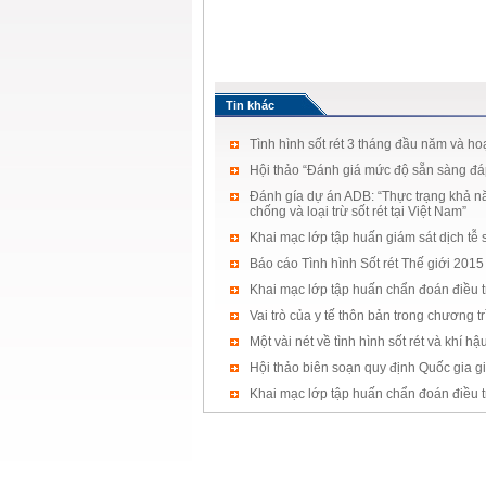
Tin khác
Tình hình sốt rét 3 tháng đầu năm và h
Hội thảo “Đánh giá mức độ sẵn sàng đáp 
Đánh gía dự án ADB: “Thực trạng khả năn
chống và loại trừ sốt rét tại Việt Nam”
Khai mạc lớp tập huấn giám sát dịch tễ 
Báo cáo Tình hình Sốt rét Thế giới 2015
Khai mạc lớp tập huấn chẩn đoán điều trị 
Vai trò của y tế thôn bản trong chương t
Một vài nét về tình hình sốt rét và khí 
Hội thảo biên soạn quy định Quốc gia giá
Khai mạc lớp tập huấn chẩn đoán điều trị 