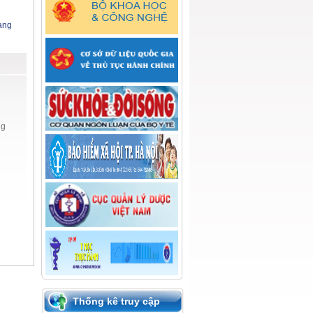
ang
ng
Thống kê truy cập