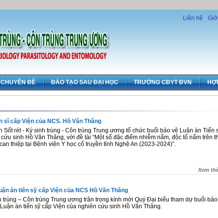
Liên hệ
Giớ
CHUYÊN ĐỀ
ĐÀO TẠO SAU ĐẠI HỌC
TRƯỜNG CĐYT ĐVN
HỢ
ến sĩ cấp Viện của NCS. Hồ Văn Thăng
 Sốt rét - Ký sinh trùng - Côn trùng Trung ương tổ chức buổi bảo vệ Luận án Tiến s
 cứu sinh Hồ Văn Thăng, với đề tài “Một số đặc điểm nhiễm nấm, độc tố nấm trên t
 can thiệp tại Bệnh viện Y học cổ truyền tỉnh Nghệ An (2023-2024)”.
Xem th
uận án tiến sỹ cấp Viện của NCS Hồ Văn Thăng
nh trùng – Côn trùng Trung ương trân trọng kính mời Quý Đại biểu tham dự buổi bảo
 Luận án tiến sỹ cấp Viện của nghiên cứu sinh Hồ Văn Thăng.