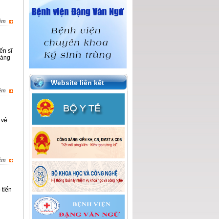
êm
ến sĩ
sàng
Website liên kết
êm
 vệ
êm
 tiến