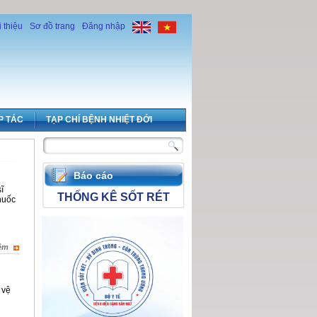
i thiệu
Sơ đồ trang
Đăng nhập
P TÁC
TẠP CHÍ BỆNH NHIỆT ĐỚI
Báo cáo
ĩ
THỐNG KÊ SỐT RÉT
huốc
êm
 vệ