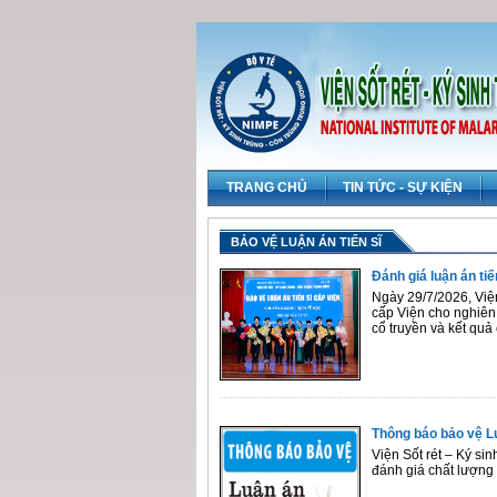
TRANG CHỦ
TIN TỨC - SỰ KIỆN
BẢO VỆ LUẬN ÁN TIẾN SĨ
Đánh giá luận án ti
Ngày 29/7/2026, Viện
cấp Viện cho nghiên
cổ truyền và kết quả
Thông báo bảo vệ L
Viện Sốt rét – Ký si
đánh giá chất lượng