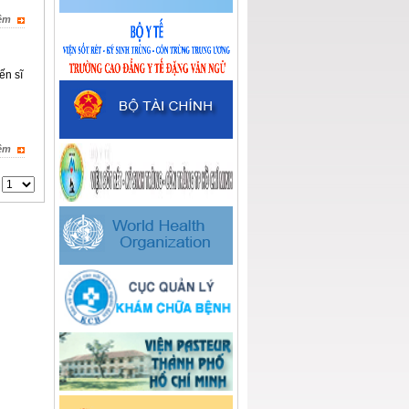
êm
ến sĩ
êm