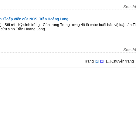
Xem th
ến sĩ cấp Viện của NCS. Trần Hoàng Long
n Sốt rét - Ký sinh trùng - Côn trùng Trung ương đã tổ chức buổi bảo vệ luận án Ti
 cứu sinh Trần Hoàng Long.
Xem th
Trang
[1]
[2]
[...]
Chuyển trang