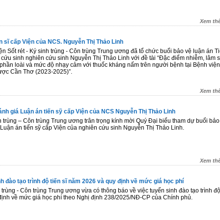
Xem th
ến sĩ cấp Viện của NCS. Nguyễn Thị Thảo Linh
n Sốt rét - Ký sinh trùng - Côn trùng Trung ương đã tổ chức buổi bảo vệ luận án Ti
 cứu sinh nghiên cứu sinh Nguyễn Thị Thảo Linh với đề tài “Đặc điểm nhiễm, lâm 
phần loài và mức độ nhạy cảm với thuốc kháng nấm trên người bệnh tại Bệnh viện
ược Cần Thơ (2023-2025)”.
Xem th
ánh giá Luận án tiến sỹ cấp Viện của NCS Nguyễn Thị Thảo Linh
nh trùng – Côn trùng Trung ương trân trọng kính mời Quý Đại biểu tham dự buổi bảo
 Luận án tiến sỹ cấp Viện của nghiên cứu sinh Nguyễn Thị Thảo Linh.
Xem th
h đào tạo trình độ tiến sĩ năm 2026 và quy định về mức giá học phí
h trùng - Côn trùng Trung ương vừa có thông báo về việc tuyển sinh đào tạo trình độ
định về mức giá học phí theo Nghị định 238/2025/NĐ-CP của Chính phủ.