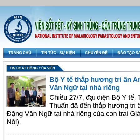
TRANG CHỦ
TIN TỨC - SỰ KIỆN
CHUYÊN ĐỀ
ĐÀO TẠO S
TIN HOẠT ĐỘNG CỦA VIỆN
Bộ Y tế thắp hương tri ân A
Văn Ngữ tại nhà riêng
Chiều 27/7, đại diện Bộ Y tế,
Thuấn đã đến thắp hương tri 
Đặng Văn Ngữ tại nhà riêng của con trai Gi
Nội).