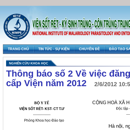
TRANG CHỦ
TIN TỨC - SỰ KIỆN
CHUYÊN ĐỀ
ĐÀO TẠO S
NGHIÊN CỨU KHOA HỌC
Thông báo số 2 Về việc đăng
cấp Viện năm 2012
2/6/2012 10:
CỘNG HOÀ XÃ H
BỘ Y TẾ
Độc lập 
VIỆN SỐT RÉT- KST- CT
T.Ư
---
---------------
Phòng Khoa học-Đào tạo
Hà nội,