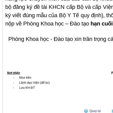
bộ đăng ký đề tài KHCN cấp Bộ và cấp Việ
ký viết đúng mẫu của Bộ Y Tế quy định), t
nộp về Phòng Khoa học – Đào tạo
hạn cuố
Phòng Khoa học - Đào tạo xin trân trọng c
Nơi nhận
P
-
Như trên
-
Lãnh đạo Viện (để bc)
-
Lưu KH-ĐT
Quay lại