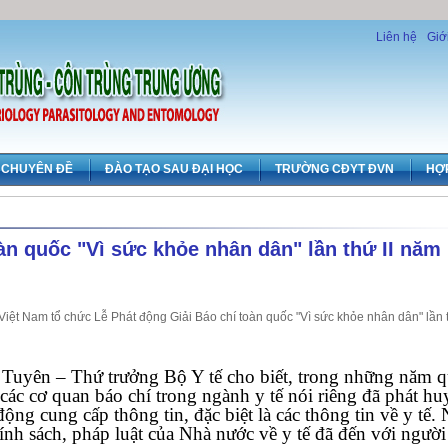
Liên hệ
Giớ
CHUYÊN ĐỀ
ĐÀO TẠO SAU ĐẠI HỌC
TRƯỜNG CĐYT ĐVN
HỢ
àn quốc "Vì sức khỏe nhân dân" lần thứ II năm
Việt Nam tổ chức Lễ Phát động Giải Báo chí toàn quốc "Vì sức khỏe nhân dân" lần t
 Tuyên – Thứ trưởng Bộ Y tế cho biết, trong những năm q
các cơ quan báo chí trong ngành y tế nói riêng đã phát hu
ộng cung cấp thông tin, đặc biệt là các thông tin về y tế.
ính sách, pháp luật của Nhà nước về y tế đã đến với người