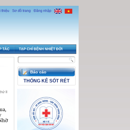
i thiệu
Sơ đồ trang
Đăng nhập
P TÁC
TẠP CHÍ BỆNH NHIỆT ĐỚI
Báo cáo
THỐNG KÊ SỐT RÉT
hứ II
ua,
y
 Nhờ