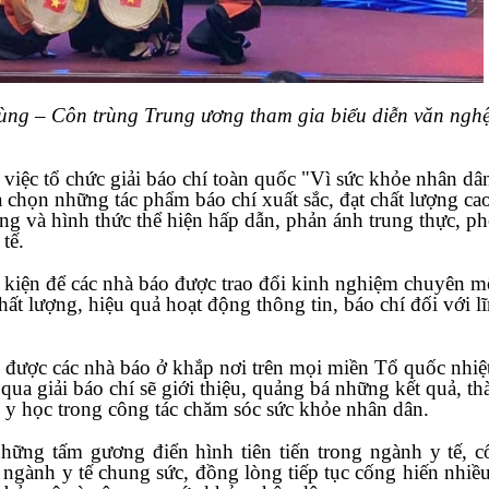
rùng – Côn trùng Trung ương tham gia biểu diễn văn nghệ
việc tổ chức giải báo chí toàn quốc "Vì sức khỏe nhân dâ
a chọn những tác phẩm báo chí xuất sắc, đạt chất lượng ca
ung và hình thức thể hiện hấp dẫn, phản ánh trung thực, p
tế.
u kiện để các nhà báo được trao đổi kinh nghiệm chuyên m
ất lượng, hiệu quả hoạt động thông tin, báo chí đối với l
 được các nhà báo ở khắp nơi trên mọi miền Tổ quốc nhiệ
qua giải báo chí sẽ giới thiệu, quảng bá những kết quả, th
bộ y học trong công tác chăm sóc sức khỏe nhân dân.
hững tấm gương điển hình tiên tiến trong ngành y tế, c
 ngành y tế chung sức, đồng lòng tiếp tục cống hiến nhiề