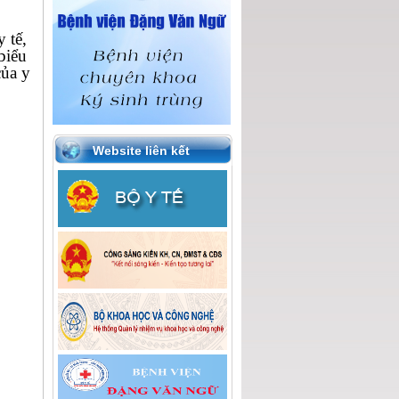
 tế,
biểu
của y
Website liên kết