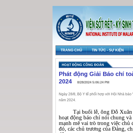
TRANG CHỦ
TIN TỨC - SỰ KIỆN
HOẠT ĐỘNG CÔNG ĐOÀN
Phát động Giải Báo chí to
2024
8/28/2024 5:06:24 PM
Ngày 28/8, Bộ Y tế phối hợp với Hội Nhà báo 
năm 2024.
Tại buổi lễ, ông Đỗ Xuân
hoạt động báo chí nói chung và 
mạnh mẽ vai trò trong việc chủ đ
đó, các chủ trương của Đảng, ch