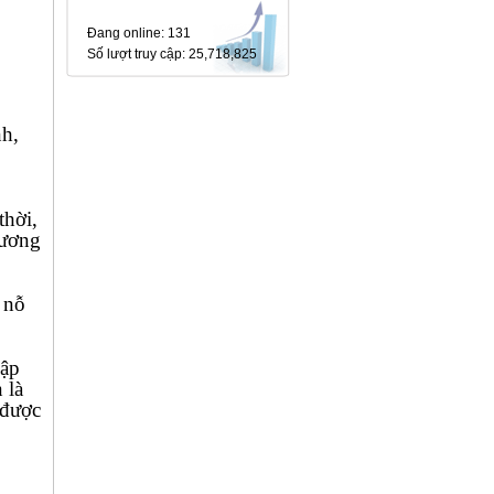
Đang online
: 131
Số lượt truy cập
: 25,718,825
h,
p
thời,
gương
 nỗ
cập
 là
 được