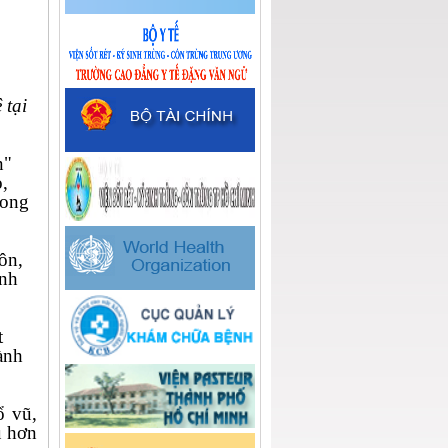
 tại
n"
o,
hong
ôn,
ĩnh
t
ành
ổ vũ,
u hơn