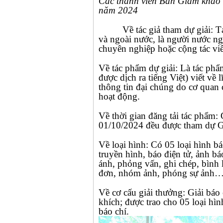
Các thành viên Ban Giám khảo G
năm 2024
Về tác giả tham dự giải: 
và ngoài nước, là người nước ng
chuyên nghiệp hoặc cộng tác viê
Về tác phẩm dự giải: Là tác phẩm
được dịch ra tiếng Việt) viết về 
thông tin đại chúng do cơ quan
hoạt động.
Về thời gian đăng tải tác phẩm:
01/10/2024 đều được tham dự G
Về loại hình: Có 05 loại hình b
truyền hình, báo điện tử, ảnh bá
ánh, phỏng vấn, ghi chép, bình 
đơn, nhóm ảnh, phóng sự ảnh
Về cơ cấu giải thưởng:
Giải báo 
khích; được trao cho 05 loại hìn
báo chí.