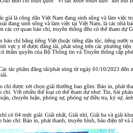
iải Báo chí toàn quốc "Vì sức khỏe nhân dân" lần thứ II
Tác giả là công dân Việt Nam đang sinh sống và làm việc t
oài đang sinh sống và làm việc tại Việt Nam, là các nhà b
n các cơ quan báo chí, truyền thông đều có thể tham dự Gi
 báo chí bằng tiếng Việt (hoặc tiếng dân tộc, tiếng nước 
lĩnh vực y tế được đăng tải, phát sóng trên các phương tiện
 có thẩm quyền của Bộ Thông tin và Truyền thông cấp ph
 Các tác phẩm đăng tải/phát sóng từ ngày 01/10/2023 đến 
iải.
áo chí được xét chọn giải thưởng bao gồm: Báo in, phát th
o chí. Với nhiều thể loại có thể tham dự như: Tin, bài phản
luận, chuyên luận, phóng sự, phóng sự điều tra, ký sự, ản
…
chí có 04 mức giải: Giải nhất, Giải nhì, Giải ba và giải kh
h báo chí: Báo in, phát thanh, truyền hình, báo điện tử và 