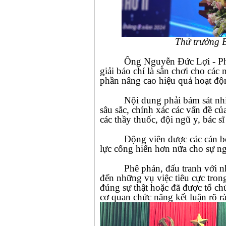
Thứ trưởng B
Ông Nguyễn Đức Lợi - Ph
giải báo chí là sân chơi cho cá
phần nâng cao hiệu quả hoạt động
Nội dung phải bám sát nhi
sâu sắc, chính xác các vấn đề củ
các thầy thuốc, đội ngũ y, bác s
Động viên được các cán bộ
lực cống hiến hơn nữa cho sự n
Phê phán, đấu tranh với n
đến những vụ việc tiêu cực tron
đúng sự thật hoặc đã được tổ ch
cơ quan chức năng kết luận rõ r