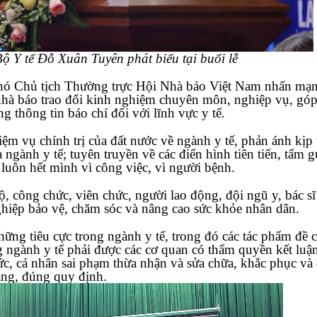
ộ Y tế Đỗ Xuân Tuyên phát biểu tại buổi lễ
ó Chủ tịch Thường trực Hội Nhà báo Việt Nam nhấn mạn
c nhà báo trao đổi kinh nghiệm chuyên môn, nghiệp vụ, gó
 thông tin báo chí đối với lĩnh vực y tế.
ệm vụ chính trị của đất nước về ngành y tế, phản ánh kịp 
a ngành y tế; tuyên truyền về các điển hình tiên tiến, tấm 
ĩ luôn hết mình vì công việc, vì người bệnh.
, công chức, viên chức, người lao động, đội ngũ y, bác sĩ
ghiệp bảo vệ, chăm sóc và nâng cao sức khỏe nhân dân.
hững tiêu cực trong ngành y tế, trong đó các tác phẩm đề 
g ngành y tế phải được các cơ quan có thẩm quyền kết luận
ức, cá nhân sai phạm thừa nhận và sửa chữa, khắc phục và
àng, đúng quy định.