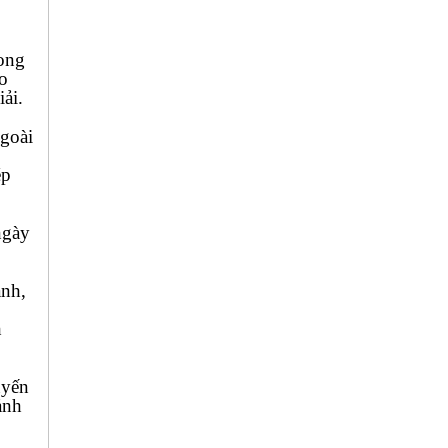
rong
áo
ải.
ngoài
ép
ngày
anh,
h
uyến
ảnh