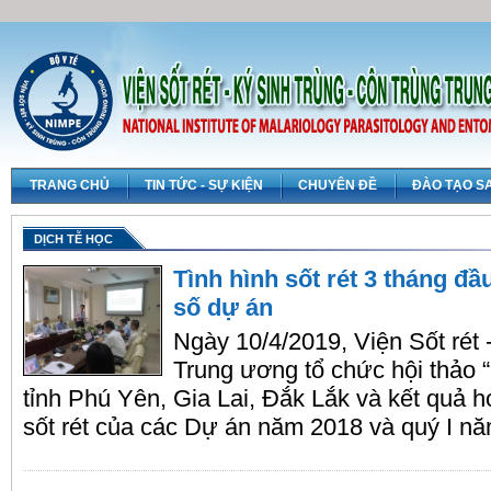
TRANG CHỦ
TIN TỨC - SỰ KIỆN
CHUYÊN ĐỀ
ĐÀO TẠO S
DỊCH TỄ HỌC
Tình hình sốt rét 3 tháng đ
số dự án
Ngày 10/4/2019, Viện Sốt rét -
Trung ương tổ chức hội thảo “
tỉnh Phú Yên, Gia Lai, Đắk Lắk và kết quả 
sốt rét của các Dự án năm 2018 và quý I n