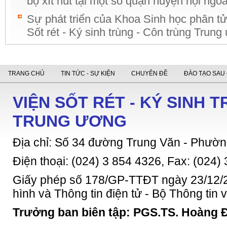
bọ xít hút tại một số quận huyện nội ngoà
Sự phát triển của Khoa Sinh học phân tử
Sốt rét - Ký sinh trùng - Côn trùng Trun
TRANG CHỦ
TIN TỨC - SỰ KIỆN
CHUYÊN ĐỀ
ĐÀO TẠO SAU 
VIỆN SỐT RÉT - KÝ SINH 
TRUNG ƯƠNG
Địa chỉ: Số 34 đường Trung Văn - Phườn
Điện thoại: (024) 3 854 4326, Fax: (024)
Giấy phép số 178/GP-TTĐT ngày 23/12/2
hình và Thông tin điện tử - Bộ Thông tin
Trưởng ban biên tập: PGS.TS. Hoàng 