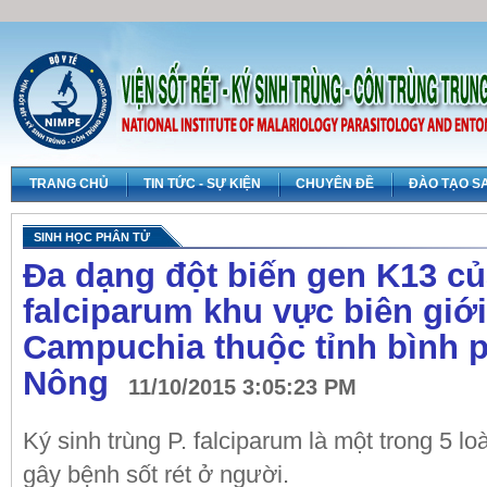
TRANG CHỦ
TIN TỨC - SỰ KIỆN
CHUYÊN ĐỀ
ĐÀO TẠO S
SINH HỌC PHÂN TỬ
Đa dạng đột biến gen K13 c
falciparum khu vực biên giới
Campuchia thuộc tỉnh bình 
Nông
11/10/2015 3:05:23 PM
Ký sinh trùng P. falciparum là một trong 5 lo
gây bệnh sốt rét ở người.