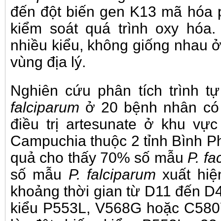
đến đột biến gen K13 mã hóa pr
kiểm soát quá trình oxy hóa
nhiều kiểu, không giống nhau 
vùng địa lý.
Nghiên cứu phân tích trình 
falciparum
ở 20 bệnh nhân có 
điều trị artesunate ở khu vực
Campuchia thuộc 2 tỉnh Bình P
quả cho thấy 70% số mẫu
P. f
số mẫu
P. falciparum
xuất hiệ
khoảng thời gian từ D11 đến D4
kiểu P553L, V568G hoặc C580