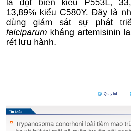
là đột biến kiểu P553L, 3
13,89% kiểu C580Y. Đây là n
dùng giám sát sự phát tr
falciparum
kháng artemisinin la
rét lưu hành.
Quay lại
Tin khác
Trypanosoma conorhoni loài tiêm mao trù