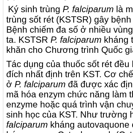
Ký sinh trùng
P. falciparum
là m
trùng
sốt rét
(KST
SR
) gây bệnh 
Bệnh
chiếm đa số ở nhiều vùng
ta. KSTSR
P. falciparum
kháng 
khăn cho
C
hương trình
Q
uốc g
Tác dụng của thuốc sốt rét đề
đích nhất định
trên
KST. Cơ chế 
ở
P. falciparum
đã được xác địn
mã hóa enzym chức năng làm tha
enzyme hoặc quá trình vận ch
sinh học của KST. Như
trường
falciparum
kháng autovaquone 