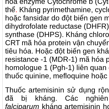
hóa enzyme Cytochrome b (Cyt
thể
.
Kháng pyrimethamine, cyclo
hoặc fansidar do đột biến gen
dihydrofolate reductase (DHFR)
synthase (DHPS). Kháng chloro
CRT mã hóa protein vận chuyể
tiêu hóa. Hoặc đột biến gen kh
resistance -1 (MDR-1) mã hóa p
homologue 1 (Pgh-1) liên quan 
thuốc quinine, mefloquine hoặc 
Thuốc artemisinin sử dụng rộn
đã bị kháng. Các nghi
falciparum
kháng artemisinin h