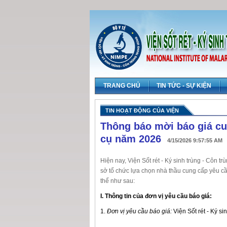
TRANG CHỦ
TIN TỨC - SỰ KIỆN
TIN HOẠT ĐỘNG CỦA VIỆN
Thông báo mời báo giá c
cụ năm 2026
4/15/2026 9:57:55 AM
Hiện nay, Viện Sốt rét - Ký sinh trùng - Côn 
sở tổ chức lựa chọn nhà thầu cung cấp yêu c
thể như sau:
I. Thông tin của đơn vị yêu cầu báo giá:
1.
Đơn vị yêu cầu báo giá:
Viện Sốt rét - Ký s