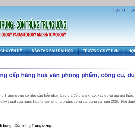
Liên hệ
Giớ
CHUYÊN ĐỀ
ĐÀO TẠO SAU ĐẠI HỌC
TRƯỜNG CĐYT ĐVN
HỢ
ung cấp hàng hoá văn phòng phẩm, công cụ, d
trùng Trung ương có nhu cầu tiếp nhận báo giá để tham khảo, xây dựng giá gói thầu,
ầu kỹ thuật của hàng hóa là văn phòng phẩm, công cụ, dụng cụ năm 2026. Nội dun
inh trùng - Côn trùng Trung ương.