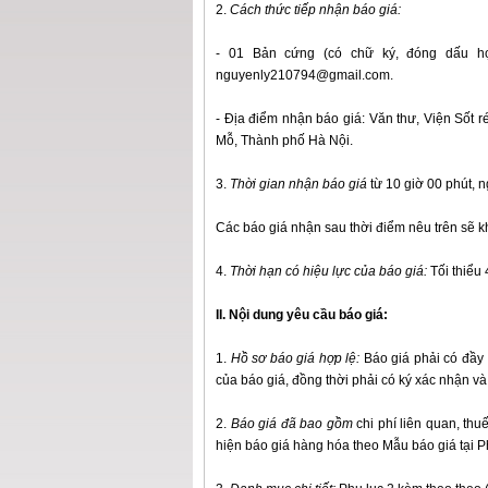
2.
Cách thức tiếp nhận báo giá:
- 01 Bản cứng (có chữ ký, đóng dấu hợ
nguyenly210794@gmail.com.
- Địa điểm nhận báo giá: Văn thư, Viện Sốt r
Mỗ, Thành phố Hà Nội.
3.
Thời gian nhận báo giá
từ 10 giờ 00 phút,
Các báo giá nhận sau thời điểm nêu trên sẽ 
4.
Thời hạn có hiệu lực của báo giá:
Tối thiểu 
II. Nội dung yêu cầu báo giá:
1.
Hồ sơ báo giá hợp lệ:
Báo giá phải có đầy đ
của báo giá, đồng thời phải có ký xác nhận v
2.
Báo giá đã bao gồm
chi phí liên quan, thuế,
hiện báo giá hàng hóa theo Mẫu báo giá tại Ph