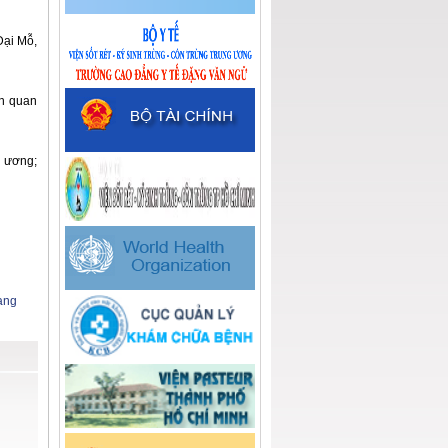
Đại Mỗ,
ên quan
g ương;
ang