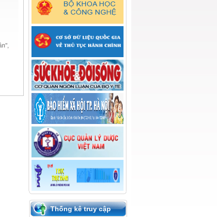
ân",
Thống kê truy cập