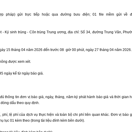
p pháp) gửi trực tiếp hoặc qua đường bưu điện; 01 file mềm gửi về đị
ét - Ký sinh trùng - Côn trùng Trung ương, địa chỉ: Số 34, đường Trung Văn, Phư
 ngày 15 tháng 04 năm 2026 đến trước 08 giờ 00 phút, ngày 27 tháng 04 năm 2026.
không được xem xét.
45 ngày kể từ ngày báo giá.
ủ thông tin đơn vị báo giá, ngày, tháng, năm ký phát hành báo giá và thời gian h
à đóng dấu theo quy định.
 phí, lệ phí của dịch vụ thực hiện và toàn bộ chi phí liên quan khác. Đơn vị báo 
ụ lục 01 kèm theo (trong tài liệu đính kèm bên dưới).