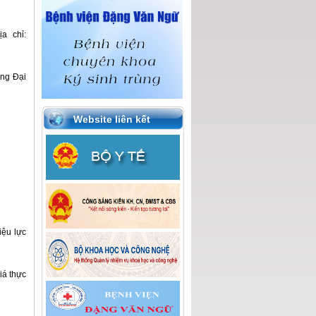
a chỉ:
ờng Đại
Website liên kết
iệu lực
giá thực