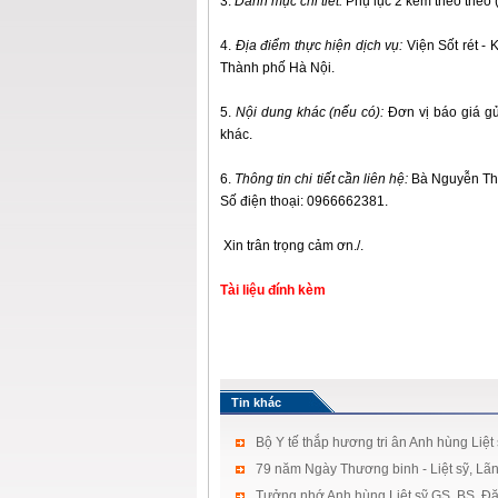
3.
Danh mục chi tiết:
Phụ lục 2 kèm theo theo (
4.
Địa điểm thực hiện dịch vụ:
Viện Sốt rét - 
Thành phố Hà Nội.
5.
Nội dung khác (nếu có):
Đơn vị báo giá gửi
khác.
6.
Thông tin chi tiết cần liên hệ:
Bà Nguyễn Thị 
Số điện thoại: 0966662381.
Xin trân trọng cảm ơn./.
Tài liệu đính kèm
Tin khác
Bộ Y tế thắp hương tri ân Anh hùng Liệt
79 năm Ngày Thương binh - Liệt sỹ, Lãn
Tưởng nhớ Anh hùng Liệt sỹ GS. BS. Đặ