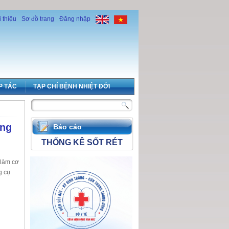
i thiệu
Sơ đồ trang
Đăng nhập
P TÁC
TẠP CHÍ BỆNH NHIỆT ĐỚI
ụng
Báo cáo
THỐNG KÊ SỐT RÉT
 làm cơ
g cụ