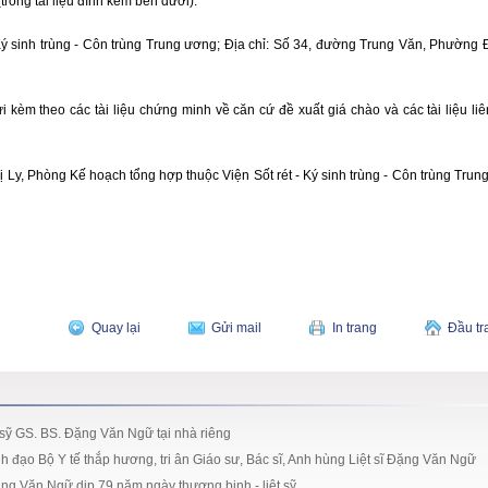
trong tài liệu đính kèm bên dưới).
Ký sinh trùng - Côn trùng Trung ương; Địa chỉ: Số 34, đường Trung Văn, Phường 
 kèm theo các tài liệu chứng minh về căn cứ đề xuất giá chào và các tài liệu li
Ly, Phòng Kế hoạch tổng hợp thuộc Viện Sốt rét - Ký sinh trùng - Côn trùng Trun
Quay lại
Gửi mail
In trang
Đầu tr
 sỹ GS. BS. Đặng Văn Ngữ tại nhà riêng
h đạo Bộ Y tế thắp hương, tri ân Giáo sư, Bác sĩ, Anh hùng Liệt sĩ Đặng Văn Ngữ
ng Văn Ngữ dịp 79 năm ngày thương binh - liệt sỹ