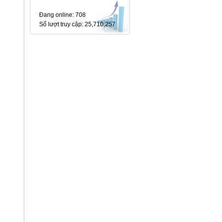
Đang online
: 708
Số lượt truy cập
: 25,710,257