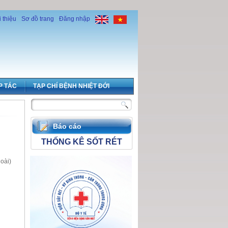
i thiệu
Sơ đồ trang
Đăng nhập
P TÁC
TẠP CHÍ BỆNH NHIỆT ĐỚI
Báo cáo
THỐNG KÊ SỐT RÉT
oài)