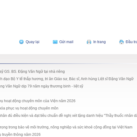
Quay lại
Gửi mail
In trang
Đầu tr
 sỹ GS. BS. Đặng Văn Ngữ tại nhà riêng
h đạo Bộ Y tế thắp hương, tri ân Giáo sư, Bác sĩ, Anh hùng Liệt sĩ Đặng Văn Ngữ
ng Văn Ngữ dịp 79 năm ngày thương binh - liệt sỹ
vụ hoạt động chuyên môn của Viện năm 2026
hóa phục vụ hoạt động chuyên môn
hân đủ điều kiện và đạt tiêu chuẩn đề nghị xét tặng danh hiệu "Thầy thuốc nhân d
trọng trong bảo vệ môi trường, nông nghiệp và sức khoẻ cộng đồng tại Việt Nam
ụ truyền thông năm 2026