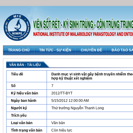
TRANG CHỦ
TIN TỨC - SỰ KIỆN
CHUYÊN ĐỀ
ĐÀO TẠO S
VĂN BẢN - TÀI LIỆU
Tiêu đề
Danh mục vi sinh vật gây bệnh truyền nhiễm the
hợp kỹ thuật xét nghiệm
Số
7
Ký hiệu văn bản
2012/TT-BYT
Ngày ban hành
5/15/2012 12:00:00 AM
Người ký
Thứ trưởng Nguyễn Thanh Long
Trích yếu
Loại văn bản
Văn bản
Tình trạng văn bản
Còn hiệu lực